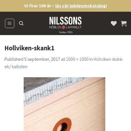
Skip
Vi firar 100 år –
läs vår jubileumskatalog!
to
content
Hollviken-skank1
Published
5 september, 2017
at
1000 × 1000
in
Höllviken skänk
ek/ kalksten