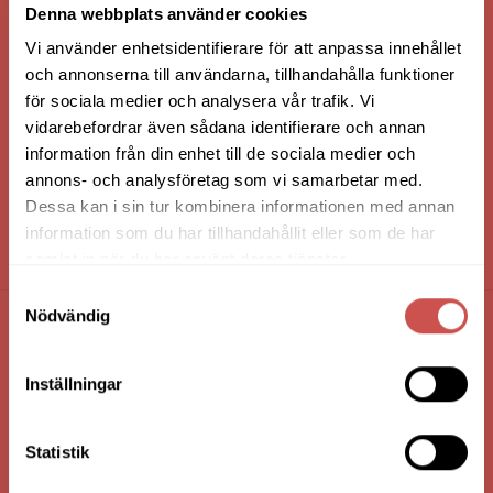
Denna webbplats använder cookies
Vi använder enhetsidentifierare för att anpassa innehållet
och annonserna till användarna, tillhandahålla funktioner
för sociala medier och analysera vår trafik. Vi
vidarebefordrar även sådana identifierare och annan
information från din enhet till de sociala medier och
annons- och analysföretag som vi samarbetar med.
Dessa kan i sin tur kombinera informationen med annan
information som du har tillhandahållit eller som de har
HANDLA VIA: BUTIK - WEBBSHOP - TELEFON
samlat in när du har använt deras tjänster.
Samtyckesval
Nödvändig
FÖRETAGSUPPGIFTER
Inställningar
Nilssons Möbler i Lammhult
N. Fabriksgatan 2
363 44 Lammhult
Statistik
Org. Nummer: 556062-1780