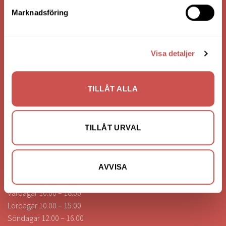
Bank: Handelsbanken
Marknadsföring
Bankgiro: 275-4836
Visa detaljer
KONTAKTA OSS
0472-260041
TILLÅT ALLA
info@nilssonsilammhult.se
Kundtjänst
TILLÅT URVAL
Hitta till oss
ÖPPETTIDER
AVVISA
Vardagar 10.00 – 18.00
Lördagar 10.00 – 15.00
Söndagar 12.00 – 16.00