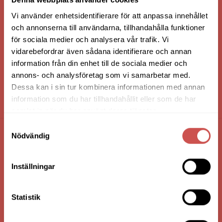
Vi använder enhetsidentifierare för att anpassa innehållet
och annonserna till användarna, tillhandahålla funktioner
för sociala medier och analysera vår trafik. Vi
vidarebefordrar även sådana identifierare och annan
information från din enhet till de sociala medier och
annons- och analysföretag som vi samarbetar med.
Dessa kan i sin tur kombinera informationen med annan
information som du har tillhandahållit eller som de har
HANDLA VIA: BUTIK - WEBBSHOP - TELEFON
samlat in när du har använt deras tjänster.
Samtyckesval
Nödvändig
FÖRETAGSUPPGIFTER
Nilssons Möbler i Lammhult
Inställningar
N. Fabriksgatan 2
363 44 Lammhult
Statistik
Org. Nummer: 556062-1780
Bank: Handelsbanken