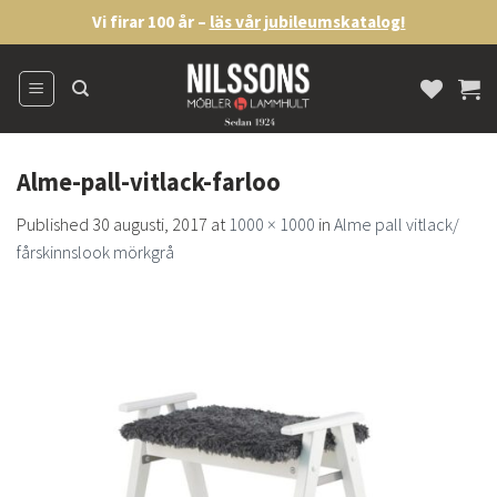
Skip
Vi firar 100 år –
läs vår jubileumskatalog!
to
content
Alme-pall-vitlack-farloo
Published
30 augusti, 2017
at
1000 × 1000
in
Alme pall vitlack/
fårskinnslook mörkgrå