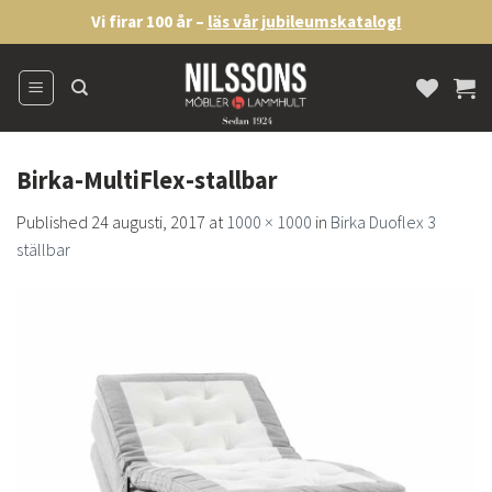
Skip
Vi firar 100 år –
läs vår jubileumskatalog!
to
content
Birka-MultiFlex-stallbar
Published
24 augusti, 2017
at
1000 × 1000
in
Birka Duoflex 3
ställbar