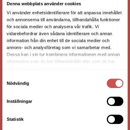
Denna webbplats använder cookies
Vi använder enhetsidentifierare för att anpassa innehållet
och annonserna till användarna, tillhandahålla funktioner
för sociala medier och analysera vår trafik. Vi
vidarebefordrar även sådana identifierare och annan
information från din enhet till de sociala medier och
annons- och analysföretag som vi samarbetar med.
Dessa kan i sin tur kombinera informationen med annan
information som du har tillhandahållit eller som de har
HANDLA VIA: BUTIK - WEBBSHOP - TELEFON
samlat in när du har använt deras tjänster.
Samtyckesval
Nödvändig
FÖRETAGSUPPGIFTER
Inställningar
Nilssons Möbler i Lammhult
N. Fabriksgatan 2
363 44 Lammhult
Statistik
Org. Nummer: 556062-1780