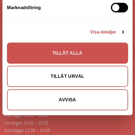
Bank: Handelsbanken
Marknadsföring
Bankgiro: 275-4836
Visa detaljer
KONTAKTA OSS
0472-260041
TILLÅT ALLA
info@nilssonsilammhult.se
Kundtjänst
TILLÅT URVAL
Hitta till oss
ÖPPETTIDER
AVVISA
Vardagar 10.00 – 18.00
Lördagar 10.00 – 15.00
Söndagar 12.00 – 16.00