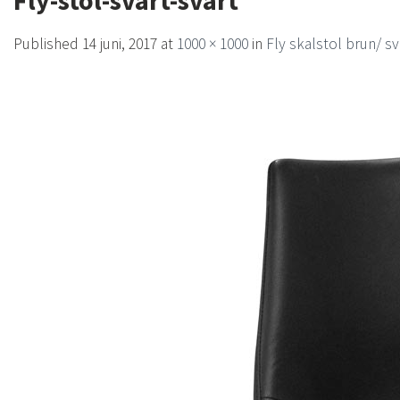
Fly-stol-svart-svart
Published
14 juni, 2017
at
1000 × 1000
in
Fly skalstol brun/ sv