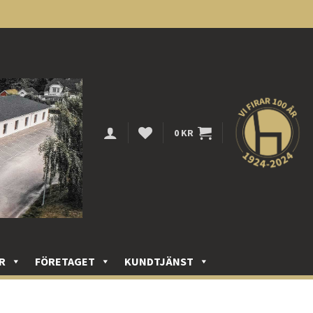
0
KR
R
FÖRETAGET
KUNDTJÄNST