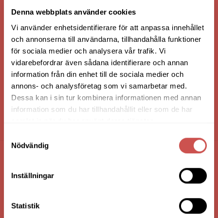
VI ÄR: TRYGGHET - SERVICE - KVALITET
Denna webbplats använder cookies
Vi använder enhetsidentifierare för att anpassa innehållet
och annonserna till användarna, tillhandahålla funktioner
för sociala medier och analysera vår trafik. Vi
vidarebefordrar även sådana identifierare och annan
information från din enhet till de sociala medier och
annons- och analysföretag som vi samarbetar med.
Dessa kan i sin tur kombinera informationen med annan
information som du har tillhandahållit eller som de har
samlat in när du har använt deras tjänster.
HANDLA VIA: BUTIK - WEBBSHOP - TELEFON
Samtyckesval
Nödvändig
FÖRETAGSUPPGIFTER
Inställningar
Nilssons Möbler i Lammhult
N. Fabriksgatan 2
Statistik
363 44 Lammhult