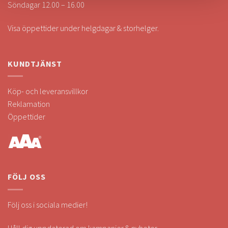
Söndagar 12.00 – 16.00
Visa öppettider under helgdagar & storhelger.
KUNDTJÄNST
Köp- och leveransvillkor
Reklamation
Öppettider
FÖLJ OSS
Följ oss i sociala medier!
Håll dig uppdaterad om kampanjer & nyheter.