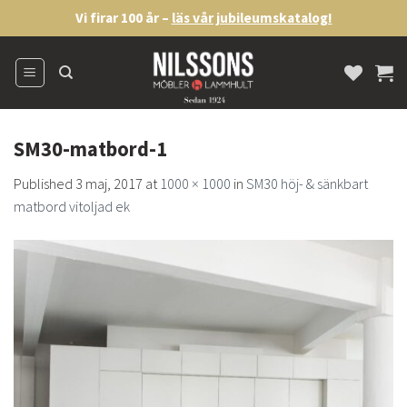
Skip
Vi firar 100 år –
läs vår jubileumskatalog!
to
content
SM30-matbord-1
Published
3 maj, 2017
at
1000 × 1000
in
SM30 höj- & sänkbart
matbord vitoljad ek