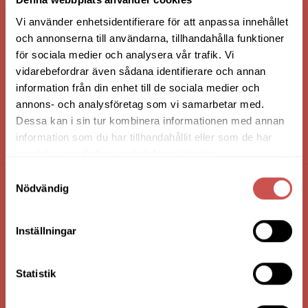
Vi använder enhetsidentifierare för att anpassa innehållet
och annonserna till användarna, tillhandahålla funktioner
för sociala medier och analysera vår trafik. Vi
vidarebefordrar även sådana identifierare och annan
information från din enhet till de sociala medier och
annons- och analysföretag som vi samarbetar med.
Dessa kan i sin tur kombinera informationen med annan
information som du har tillhandahållit eller som de har
HANDLA VIA: BUTIK - WEBBSHOP - TELEFON
samlat in när du har använt deras tjänster.
Samtyckesval
Nödvändig
FÖRETAGSUPPGIFTER
Nilssons Möbler i Lammhult
Inställningar
N. Fabriksgatan 2
363 44 Lammhult
Statistik
Org. Nummer: 556062-1780
Bank: Handelsbanken