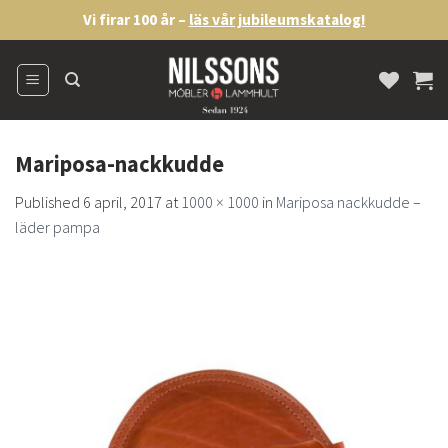
Skip
Vi firar 100 år –
läs vår jubileumskatalog!
to
content
Mariposa-nackkudde
Published
6 april, 2017
at
1000 × 1000
in
Mariposa nackkudde –
läder pampa