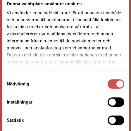
Denna webbplats använder cookies
Vi använder enhetsidentifierare för att anpassa innehållet
och annonserna till användarna, tillhandahålla funktioner
för sociala medier och analysera vår trafik. Vi
vidarebefordrar även sådana identifierare och annan
information från din enhet till de sociala medier och
annons- och analysföretag som vi samarbetar med.
Dessa kan i sin tur kombinera informationen med annan
information som du har tillhandahållit eller som de har
HANDLA VIA: BUTIK - WEBBSHOP - TELEFON
samlat in när du har använt deras tjänster.
Samtyckesval
Nödvändig
FÖRETAGSUPPGIFTER
Inställningar
Nilssons Möbler i Lammhult
N. Fabriksgatan 2
363 44 Lammhult
Statistik
Org. Nummer: 556062-1780