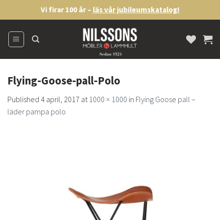
Skip
Vi firar 100 år –
läs vår jubileumskatalog!
to
content
Flying-Goose-pall-Polo
Published
4 april, 2017
at
1000 × 1000
in
Flying Goose pall –
läder pampa polo