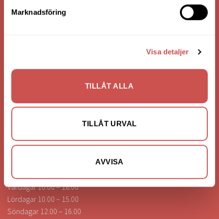
Bank: Handelsbanken
Marknadsföring
Bankgiro: 275-4836
Visa detaljer
KONTAKTA OSS
0472-260041
TILLÅT ALLA
info@nilssonsilammhult.se
Kundtjänst
TILLÅT URVAL
Hitta till oss
ÖPPETTIDER
AVVISA
Vardagar 10.00 – 18.00
Lördagar 10.00 – 15.00
Söndagar 12.00 – 16.00