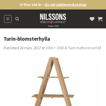
Skip
Vi firar 100 år –
läs vår jubileumskatalog!
to
content
Turin-blomsterhylla
Published
24 mars, 2017
at
1000 × 1000
in
Turin matbord runt 80