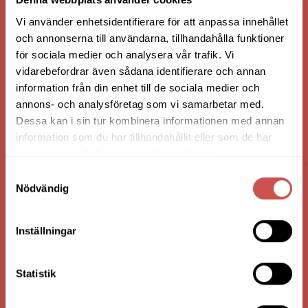
Vi använder enhetsidentifierare för att anpassa innehållet
och annonserna till användarna, tillhandahålla funktioner
för sociala medier och analysera vår trafik. Vi
vidarebefordrar även sådana identifierare och annan
information från din enhet till de sociala medier och
annons- och analysföretag som vi samarbetar med.
Dessa kan i sin tur kombinera informationen med annan
information som du har tillhandahållit eller som de har
HANDLA VIA: BUTIK - WEBBSHOP - TELEFON
samlat in när du har använt deras tjänster.
Samtyckesval
Nödvändig
FÖRETAGSUPPGIFTER
Nilssons Möbler i Lammhult
Inställningar
N. Fabriksgatan 2
363 44 Lammhult
Statistik
Org. Nummer: 556062-1780
Bank: Handelsbanken