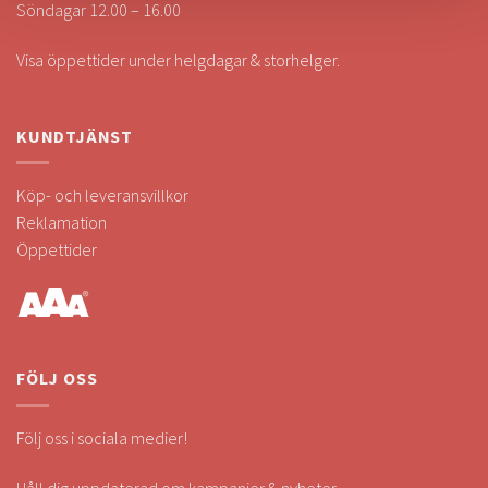
Söndagar 12.00 – 16.00
Visa öppettider under helgdagar & storhelger.
KUNDTJÄNST
Köp- och leveransvillkor
Reklamation
Öppettider
FÖLJ OSS
Följ oss i sociala medier!
Håll dig uppdaterad om kampanjer & nyheter.