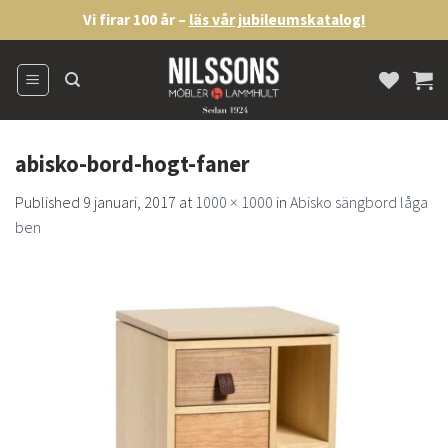
Skip
Vi firar 100 år –
läs vår jubileumskatalog!
to
content
abisko-bord-hogt-faner
Published
9 januari, 2017
at
1000 × 1000
in
Abisko sängbord låga
ben