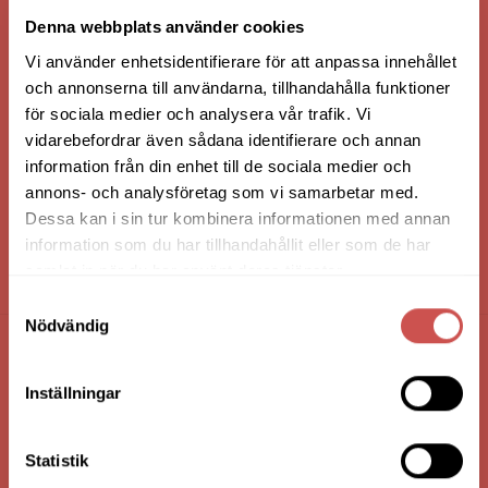
VI ÄR: TRYGGHET - SERVICE - KVALITET
Denna webbplats använder cookies
Vi använder enhetsidentifierare för att anpassa innehållet
och annonserna till användarna, tillhandahålla funktioner
för sociala medier och analysera vår trafik. Vi
vidarebefordrar även sådana identifierare och annan
information från din enhet till de sociala medier och
annons- och analysföretag som vi samarbetar med.
Dessa kan i sin tur kombinera informationen med annan
information som du har tillhandahållit eller som de har
samlat in när du har använt deras tjänster.
HANDLA VIA: BUTIK - WEBBSHOP - TELEFON
Samtyckesval
Nödvändig
FÖRETAGSUPPGIFTER
Inställningar
Nilssons Möbler i Lammhult
N. Fabriksgatan 2
Statistik
363 44 Lammhult