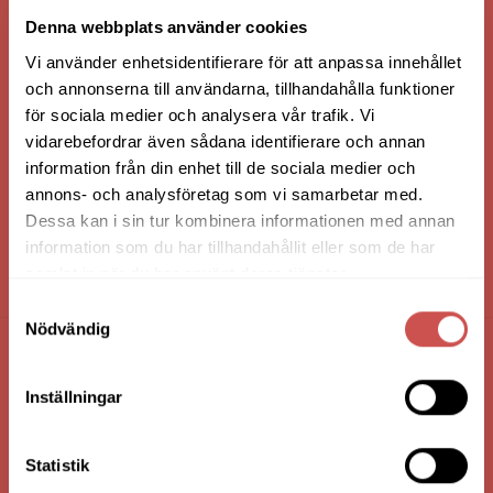
VI ÄR: TRYGGHET - SERVICE - KVALITET
Denna webbplats använder cookies
Vi använder enhetsidentifierare för att anpassa innehållet
och annonserna till användarna, tillhandahålla funktioner
för sociala medier och analysera vår trafik. Vi
vidarebefordrar även sådana identifierare och annan
information från din enhet till de sociala medier och
annons- och analysföretag som vi samarbetar med.
Dessa kan i sin tur kombinera informationen med annan
information som du har tillhandahållit eller som de har
samlat in när du har använt deras tjänster.
HANDLA VIA: BUTIK - WEBBSHOP - TELEFON
Samtyckesval
Nödvändig
FÖRETAGSUPPGIFTER
Inställningar
Nilssons Möbler i Lammhult
N. Fabriksgatan 2
Statistik
363 44 Lammhult