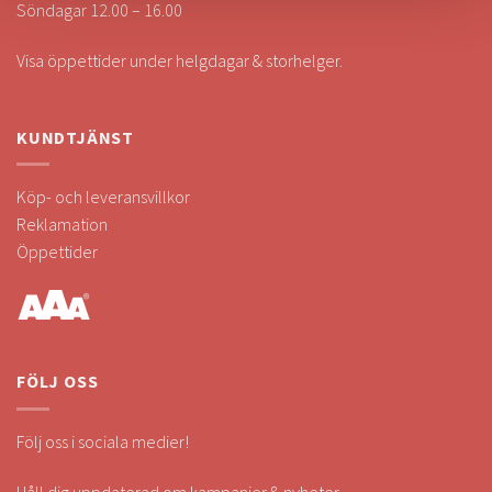
Söndagar 12.00 – 16.00
Visa öppettider under helgdagar & storhelger.
KUNDTJÄNST
Köp- och leveransvillkor
Reklamation
Öppettider
FÖLJ OSS
Följ oss i sociala medier!
Håll dig uppdaterad om kampanjer & nyheter.