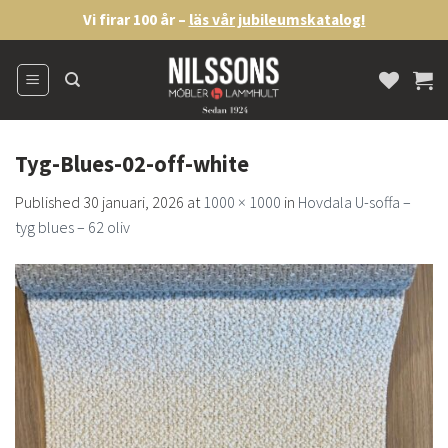
Skip
Vi firar 100 år –
läs vår jubileumskatalog!
to
content
Tyg-Blues-02-off-white
Published
30 januari, 2026
at
1000 × 1000
in
Hovdala U-soffa –
tyg blues – 62 oliv