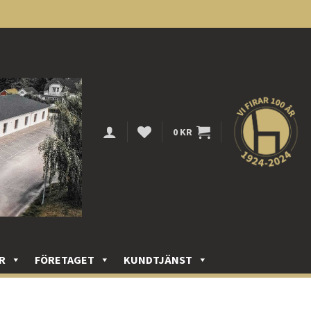
0
KR
R
FÖRETAGET
KUNDTJÄNST