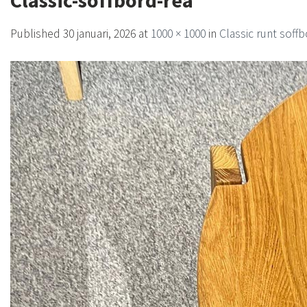
Classic-soffbord-rea
Published
30 januari, 2026
at
1000 × 1000
in
Classic runt soff