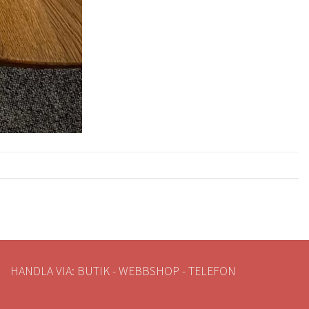
HANDLA VIA: BUTIK - WEBBSHOP - TELEFON