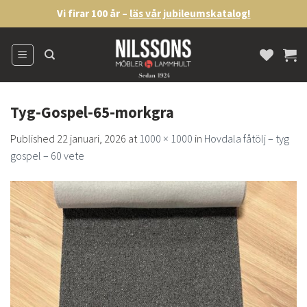
Skip
Vi firar 100 år –
läs vår jubileumskatalog!
to
content
Tyg-Gospel-65-morkgra
Published
22 januari, 2026
at
1000 × 1000
in
Hovdala fåtölj – tyg
gospel – 60 vete