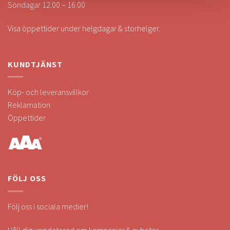
Söndagar 12.00 – 16.00
Visa öppettider under helgdagar & storhelger.
KUNDTJÄNST
Köp- och leveransvillkor
Reklamation
Öppettider
FÖLJ OSS
Följ oss i sociala medier!
Håll dig uppdaterad om kampanjer & nyheter.