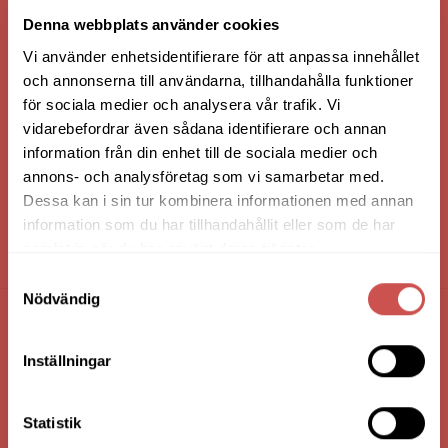
VI ÄR: TRYGGHET - SERVICE - KVALITET
Denna webbplats använder cookies
Vi använder enhetsidentifierare för att anpassa innehållet
och annonserna till användarna, tillhandahålla funktioner
för sociala medier och analysera vår trafik. Vi
vidarebefordrar även sådana identifierare och annan
information från din enhet till de sociala medier och
annons- och analysföretag som vi samarbetar med.
Dessa kan i sin tur kombinera informationen med annan
information som du har tillhandahållit eller som de har
samlat in när du har använt deras tjänster.
HANDLA VIA: BUTIK - WEBBSHOP - TELEFON
Samtyckesval
Nödvändig
FÖRETAGSUPPGIFTER
Inställningar
Nilssons Möbler i Lammhult
N. Fabriksgatan 2
Statistik
363 44 Lammhult