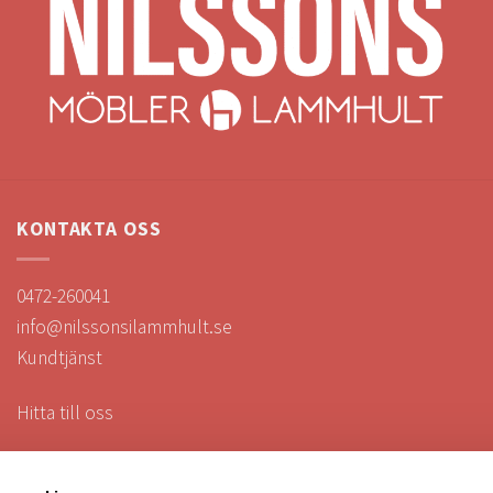
KONTAKTA OSS
0472-260041
info@nilssonsilammhult.se
Kundtjänst
Hitta till oss