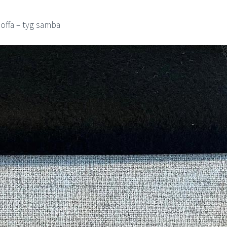
offa – tyg samba