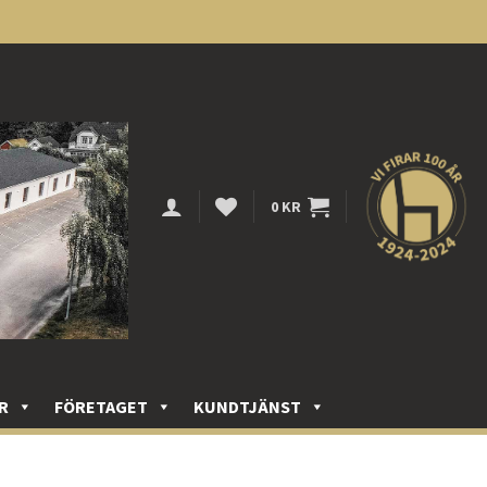
0
KR
R
FÖRETAGET
KUNDTJÄNST