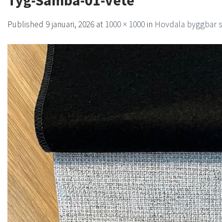
Tyg-Samba-01-vete
Published
9 januari, 2026
at
1000 × 1000
in
Hovdala byggbar s