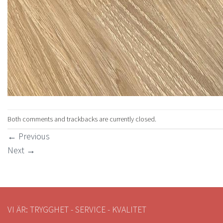
Both comments and trackbacks are currently closed.
←
Previous
Next
→
VI ÄR: TRYGGHET - SERVICE - KVALITET