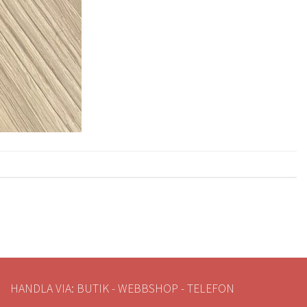
HANDLA VIA: BUTIK - WEBBSHOP - TELEFON