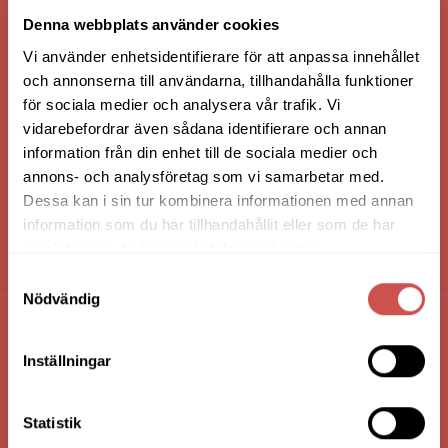
VI ÄR: TRYGGHET - SERVICE - KVALITET
Denna webbplats använder cookies
Vi använder enhetsidentifierare för att anpassa innehållet
och annonserna till användarna, tillhandahålla funktioner
för sociala medier och analysera vår trafik. Vi
vidarebefordrar även sådana identifierare och annan
information från din enhet till de sociala medier och
annons- och analysföretag som vi samarbetar med.
Dessa kan i sin tur kombinera informationen med annan
information som du har tillhandahållit eller som de har
samlat in när du har använt deras tjänster.
HANDLA VIA: BUTIK - WEBBSHOP - TELEFON
Samtyckesval
Nödvändig
FÖRETAGSUPPGIFTER
Inställningar
Nilssons Möbler i Lammhult
N. Fabriksgatan 2
Statistik
363 44 Lammhult