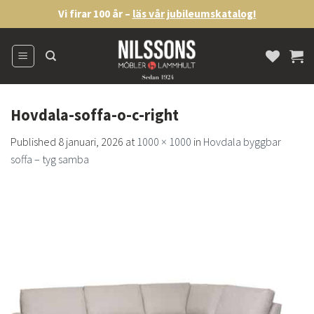
Skip
Vi firar 100 år –
läs vår jubileumskatalog!
to
content
Hovdala-soffa-o-c-right
Published
8 januari, 2026
at
1000 × 1000
in
Hovdala byggbar
soffa – tyg samba