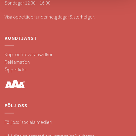
Söndagar 12.00 – 16.00
Visa öppettider under helgdagar & storhelger.
KUNDTJÄNST
Köp- och leveransvillkor
Reklamation
Öppettider
FÖLJ OSS
Följ oss i sociala medier!
Håll dig uppdaterad om kampanjer & nyheter.