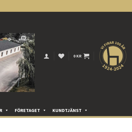
0
KR
R
FÖRETAGET
KUNDTJÄNST