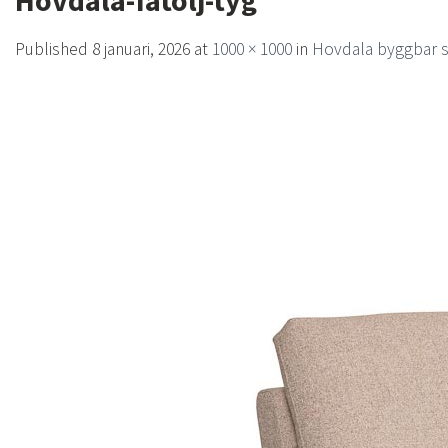
Hovdala-fatolj-tyg
Published
8 januari, 2026
at
1000 × 1000
in
Hovdala byggbar s