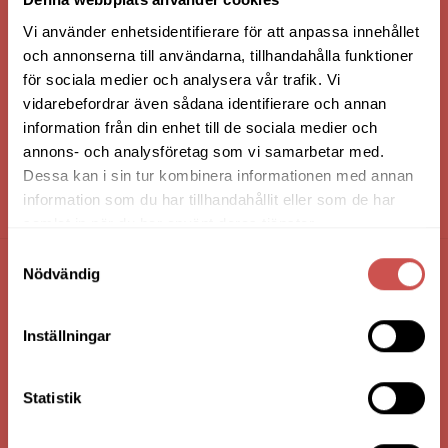
Vi använder enhetsidentifierare för att anpassa innehållet
och annonserna till användarna, tillhandahålla funktioner
för sociala medier och analysera vår trafik. Vi
vidarebefordrar även sådana identifierare och annan
information från din enhet till de sociala medier och
annons- och analysföretag som vi samarbetar med.
Dessa kan i sin tur kombinera informationen med annan
information som du har tillhandahållit eller som de har
HANDLA VIA: BUTIK - WEBBSHOP - TELEFON
samlat in när du har använt deras tjänster.
Samtyckesval
Nödvändig
FÖRETAGSUPPGIFTER
Nilssons Möbler i Lammhult
Inställningar
N. Fabriksgatan 2
363 44 Lammhult
Statistik
Org. Nummer: 556062-1780
Bank: Handelsbanken