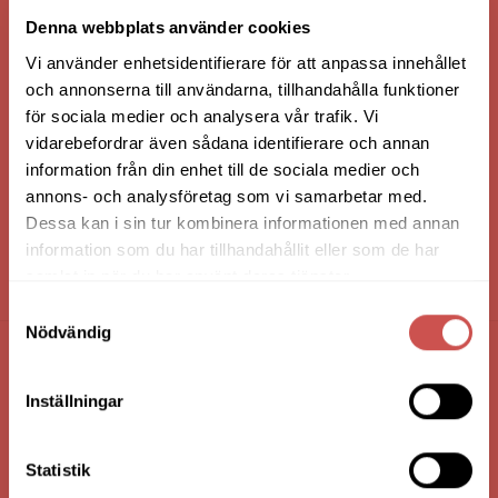
VI ÄR: TRYGGHET - SERVICE - KVALITET
Denna webbplats använder cookies
Vi använder enhetsidentifierare för att anpassa innehållet
och annonserna till användarna, tillhandahålla funktioner
för sociala medier och analysera vår trafik. Vi
vidarebefordrar även sådana identifierare och annan
information från din enhet till de sociala medier och
annons- och analysföretag som vi samarbetar med.
Dessa kan i sin tur kombinera informationen med annan
information som du har tillhandahållit eller som de har
samlat in när du har använt deras tjänster.
HANDLA VIA: BUTIK - WEBBSHOP - TELEFON
Samtyckesval
Nödvändig
FÖRETAGSUPPGIFTER
Inställningar
Nilssons Möbler i Lammhult
N. Fabriksgatan 2
Statistik
363 44 Lammhult