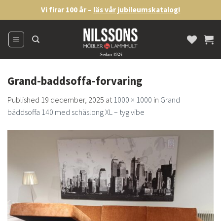
Skip
Vi firar 100 år –
läs vår jubileumskatalog!
to
content
Grand-baddsoffa-forvaring
Published
19 december, 2025
at
1000 × 1000
in
Grand
bäddsoffa 140 med schäslong XL – tyg vibe