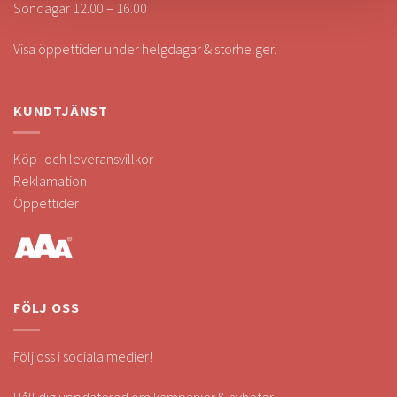
Söndagar 12.00 – 16.00
Visa öppettider under helgdagar & storhelger.
KUNDTJÄNST
Köp- och leveransvillkor
Reklamation
Öppettider
FÖLJ OSS
Följ oss i sociala medier!
Håll dig uppdaterad om kampanjer & nyheter.