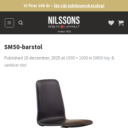
Skip
Vi firar 100 år –
läs vår jubileumskatalog!
to
content
SM50-barstol
Published
10 december, 2025
at
1000 × 1000
in
SM50 höj- &
sänkbar stol