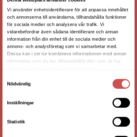
Vi använder enhetsidentifierare för att anpassa innehållet
och annonserna till användarna, tillhandahålla funktioner
för sociala medier och analysera vår trafik. Vi
vidarebefordrar även sådana identifierare och annan
information från din enhet till de sociala medier och
annons- och analysföretag som vi samarbetar med.
Dessa kan i sin tur kombinera informationen med annan
information som du har tillhandahållit eller som de har
HANDLA VIA: BUTIK - WEBBSHOP - TELEFON
samlat in när du har använt deras tjänster.
Samtyckesval
Nödvändig
FÖRETAGSUPPGIFTER
Nilssons Möbler i Lammhult
Inställningar
N. Fabriksgatan 2
363 44 Lammhult
Statistik
Org. Nummer: 556062-1780
Bank: Handelsbanken