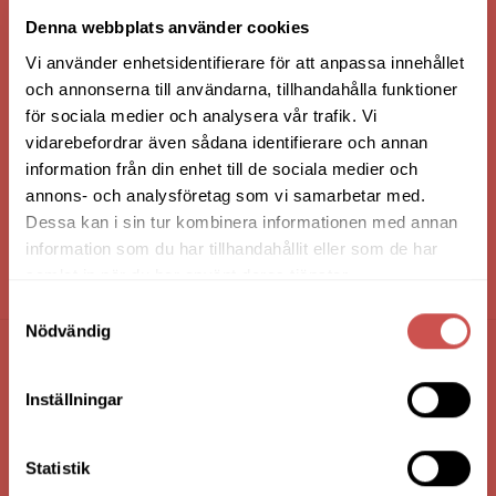
VI ÄR: TRYGGHET - SERVICE - KVALITET
Denna webbplats använder cookies
Vi använder enhetsidentifierare för att anpassa innehållet
och annonserna till användarna, tillhandahålla funktioner
för sociala medier och analysera vår trafik. Vi
vidarebefordrar även sådana identifierare och annan
information från din enhet till de sociala medier och
annons- och analysföretag som vi samarbetar med.
Dessa kan i sin tur kombinera informationen med annan
information som du har tillhandahållit eller som de har
samlat in när du har använt deras tjänster.
HANDLA VIA: BUTIK - WEBBSHOP - TELEFON
Samtyckesval
Nödvändig
FÖRETAGSUPPGIFTER
Inställningar
Nilssons Möbler i Lammhult
N. Fabriksgatan 2
Statistik
363 44 Lammhult