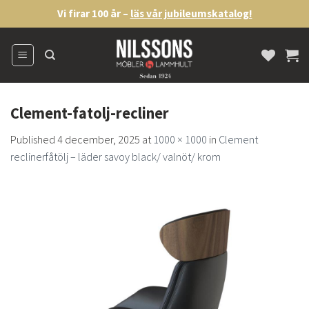
Skip
Vi firar 100 år –
läs vår jubileumskatalog!
to
content
Clement-fatolj-recliner
Published
4 december, 2025
at
1000 × 1000
in
Clement
reclinerfåtölj – läder savoy black/ valnöt/ krom