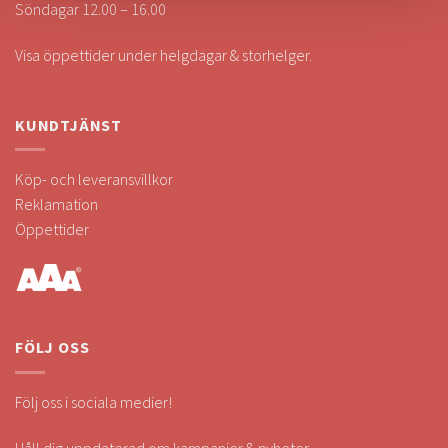
Söndagar 12.00 – 16.00
Visa öppettider under helgdagar & storhelger.
KUNDTJÄNST
Köp- och leveransvillkor
Reklamation
Öppettider
FÖLJ OSS
Följ oss i sociala medier!
Håll dig uppdaterad om kampanjer & nyheter.