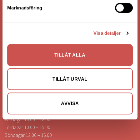
Bank: Handelsbanken
Marknadsföring
Bankgiro: 275-4836
Visa detaljer
KONTAKTA OSS
0472-260041
TILLÅT ALLA
info@nilssonsilammhult.se
Kundtjänst
TILLÅT URVAL
Hitta till oss
ÖPPETTIDER
AVVISA
Vardagar 10.00 – 18.00
Lördagar 10.00 – 15.00
Söndagar 12.00 – 16.00