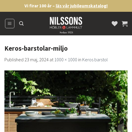
Skip
Vi firar 100 år –
läs vår jubileumskatalog!
to
content
Keros-barstolar-miljo
Published
23 maj, 2024
at
1000 × 1000
in
Keros barstol