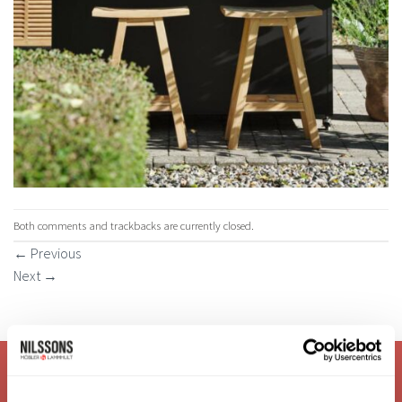
Both comments and trackbacks are currently closed.
←
Previous
Next
→
VI ÄR: TRYGGHET - SERVICE - KVALITET