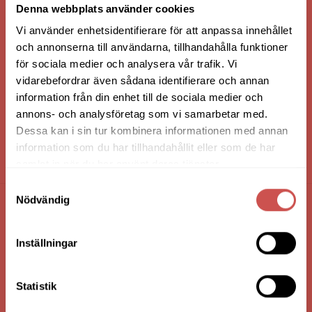
Denna webbplats använder cookies
Vi använder enhetsidentifierare för att anpassa innehållet
och annonserna till användarna, tillhandahålla funktioner
för sociala medier och analysera vår trafik. Vi
vidarebefordrar även sådana identifierare och annan
information från din enhet till de sociala medier och
annons- och analysföretag som vi samarbetar med.
Dessa kan i sin tur kombinera informationen med annan
information som du har tillhandahållit eller som de har
HANDLA VIA: BUTIK - WEBBSHOP - TELEFON
samlat in när du har använt deras tjänster.
Samtyckesval
Nödvändig
FÖRETAGSUPPGIFTER
Inställningar
Nilssons Möbler i Lammhult
N. Fabriksgatan 2
363 44 Lammhult
Statistik
Org. Nummer: 556062-1780