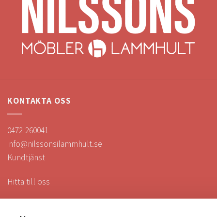
KONTAKTA OSS
0472-260041
info@nilssonsilammhult.se
Kundtjänst
Hitta till oss