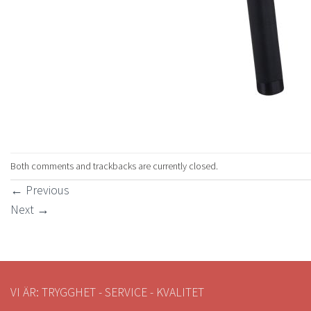
Both comments and trackbacks are currently closed.
←
Previous
Next
→
VI ÄR: TRYGGHET - SERVICE - KVALITET