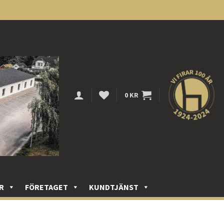
0
KR
R
FÖRETAGET
KUNDTJÄNST