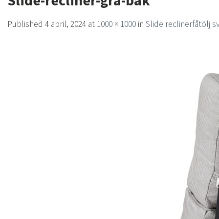
Slide-recliner-gra-bak
Published
4 april, 2024
at
1000 × 1000
in
Slide reclinerfåtölj s