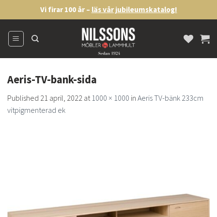
Skip
Vi firar 100 år –
läs vår jubileumskatalog!
to
content
Aeris-TV-bank-sida
Published
21 april, 2022
at
1000 × 1000
in
Aeris TV-bänk 233cm
vitpigmenterad ek