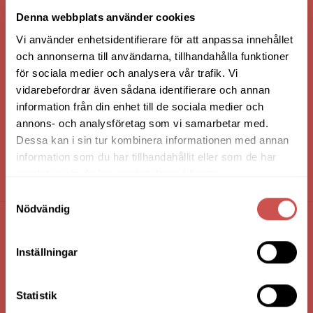
VI ÄR: TRYGGHET - SERVICE - KVALITET
Denna webbplats använder cookies
Vi använder enhetsidentifierare för att anpassa innehållet
och annonserna till användarna, tillhandahålla funktioner
för sociala medier och analysera vår trafik. Vi
vidarebefordrar även sådana identifierare och annan
information från din enhet till de sociala medier och
annons- och analysföretag som vi samarbetar med.
Dessa kan i sin tur kombinera informationen med annan
information som du har tillhandahållit eller som de har
samlat in när du har använt deras tjänster.
HANDLA VIA: BUTIK - WEBBSHOP - TELEFON
Samtyckesval
Nödvändig
FÖRETAGSUPPGIFTER
Inställningar
Nilssons Möbler i Lammhult
N. Fabriksgatan 2
Statistik
363 44 Lammhult