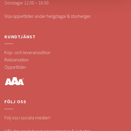
Söndagar 12.00 – 16.00
Visa öppettider under helgdagar & storhelger.
KUNDTJÄNST
Köp- och leveransvillkor
Reklamation
Öppettider
FÖLJ OSS
Följ oss i sociala medier!
Håll dig uppdaterad om kampanjer & nyheter.