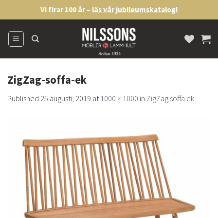
Skip
Vi firar 100 år –
läs vår jubileumskatalog!
to
content
ZigZag-soffa-ek
Published
25 augusti, 2019
at
1000 × 1000
in
ZigZag soffa ek