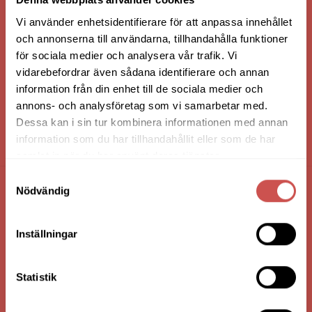
Vi använder enhetsidentifierare för att anpassa innehållet
och annonserna till användarna, tillhandahålla funktioner
för sociala medier och analysera vår trafik. Vi
vidarebefordrar även sådana identifierare och annan
information från din enhet till de sociala medier och
annons- och analysföretag som vi samarbetar med.
Dessa kan i sin tur kombinera informationen med annan
information som du har tillhandahållit eller som de har
HANDLA VIA: BUTIK - WEBBSHOP - TELEFON
samlat in när du har använt deras tjänster.
Samtyckesval
Nödvändig
FÖRETAGSUPPGIFTER
Nilssons Möbler i Lammhult
Inställningar
N. Fabriksgatan 2
363 44 Lammhult
Statistik
Org. Nummer: 556062-1780
Bank: Handelsbanken