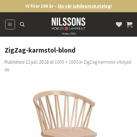
Skip
Vi firar 100 år –
läs vår jubileumskatalog!
to
content
ZigZag-karmstol-blond
Published
12 juli, 2018
at
1000 × 1000
in
ZigZag karmstol vitoljad
ek