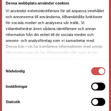
Denna webbplats använder cookies
Vi använder enhetsidentifierare för att anpassa innehållet
och annonserna till användarna, tillhandahålla funktioner
för sociala medier och analysera vår trafik. Vi
vidarebefordrar även sådana identifierare och annan
information från din enhet till de sociala medier och
annons- och analysföretag som vi samarbetar med.
Dessa kan i sin tur kombinera informationen med annan
information som du har tillhandahållit eller som de har
HANDLA VIA: BUTIK - WEBBSHOP - TELEFON
samlat in när du har använt deras tjänster.
Samtyckesval
Nödvändig
FÖRETAGSUPPGIFTER
Inställningar
Nilssons Möbler i Lammhult
N. Fabriksgatan 2
363 44 Lammhult
Statistik
Org. Nummer: 556062-1780