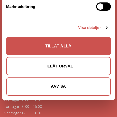
Bank: Handelsbanken
Marknadsföring
Bankgiro: 275-4836
Visa detaljer
KONTAKTA OSS
0472-260041
TILLÅT ALLA
info@nilssonsilammhult.se
Kundtjänst
TILLÅT URVAL
Hitta till oss
ÖPPETTIDER
AVVISA
Vardagar 10.00 – 18.00
Lördagar 10.00 – 15.00
Söndagar 12.00 – 16.00