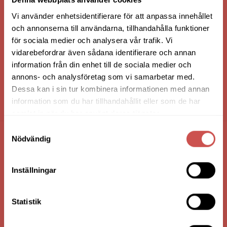
Vi använder enhetsidentifierare för att anpassa innehållet
och annonserna till användarna, tillhandahålla funktioner
för sociala medier och analysera vår trafik. Vi
vidarebefordrar även sådana identifierare och annan
information från din enhet till de sociala medier och
annons- och analysföretag som vi samarbetar med.
Dessa kan i sin tur kombinera informationen med annan
information som du har tillhandahållit eller som de har
HANDLA VIA: BUTIK - WEBBSHOP - TELEFON
samlat in när du har använt deras tjänster.
Samtyckesval
Nödvändig
FÖRETAGSUPPGIFTER
Nilssons Möbler i Lammhult
Inställningar
N. Fabriksgatan 2
363 44 Lammhult
Statistik
Org. Nummer: 556062-1780
Bank: Handelsbanken