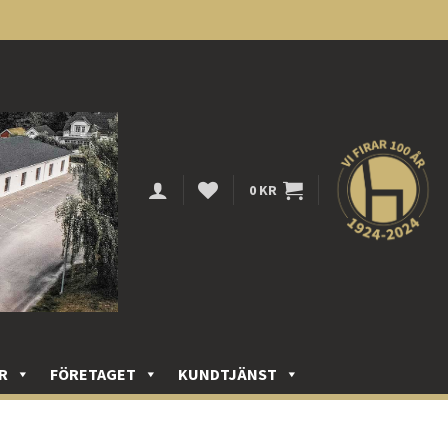
0
KR
R
FÖRETAGET
KUNDTJÄNST