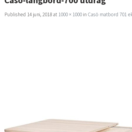
Caso-langbord-700 utdrag
Published
14 juni, 2018
at
1000 × 1000
in
Casö matbord 701 e