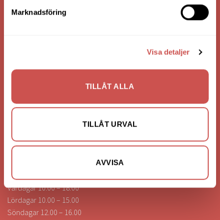
Bank: Handelsbanken
Marknadsföring
Bankgiro: 275-4836
Visa detaljer
KONTAKTA OSS
0472-260041
TILLÅT ALLA
info@nilssonsilammhult.se
Kundtjänst
TILLÅT URVAL
Hitta till oss
ÖPPETTIDER
AVVISA
Vardagar 10.00 – 18.00
Lördagar 10.00 – 15.00
Söndagar 12.00 – 16.00