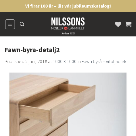
Skip
Vi firar 100 år –
läs vår jubileumskatalog!
to
content
Fawn-byra-detalj2
Published
2 juni, 2018
at
1000 × 1000
in
Fawn byrå – vitoljad ek