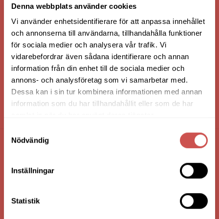
Denna webbplats använder cookies
Vi använder enhetsidentifierare för att anpassa innehållet
och annonserna till användarna, tillhandahålla funktioner
för sociala medier och analysera vår trafik. Vi
vidarebefordrar även sådana identifierare och annan
information från din enhet till de sociala medier och
annons- och analysföretag som vi samarbetar med.
Dessa kan i sin tur kombinera informationen med annan
information som du har tillhandahållit eller som de har
HANDLA VIA: BUTIK - WEBBSHOP - TELEFON
samlat in när du har använt deras tjänster.
Samtyckesval
Nödvändig
FÖRETAGSUPPGIFTER
Inställningar
Nilssons Möbler i Lammhult
N. Fabriksgatan 2
363 44 Lammhult
Statistik
Org. Nummer: 556062-1780