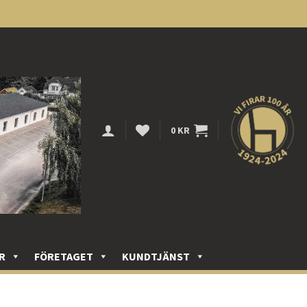
0
KR
R
FÖRETAGET
KUNDTJÄNST