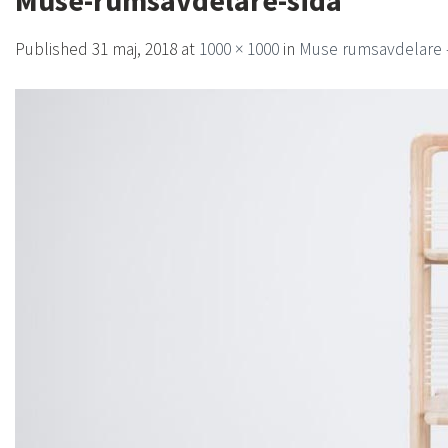
Muse-rumsavdelare-sida
Published
31 maj, 2018
at
1000 × 1000
in
Muse rumsavdelare –