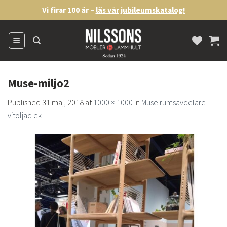
Skip
Vi firar 100 år –
läs vår jubileumskatalog!
to
content
Muse-miljo2
Published
31 maj, 2018
at
1000 × 1000
in
Muse rumsavdelare –
vitoljad ek