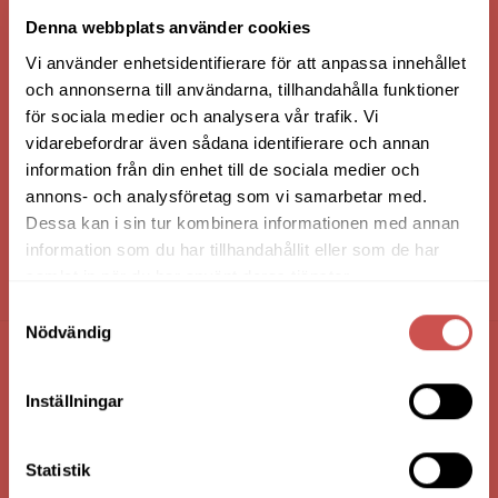
VI ÄR: TRYGGHET - SERVICE - KVALITET
Denna webbplats använder cookies
Vi använder enhetsidentifierare för att anpassa innehållet
och annonserna till användarna, tillhandahålla funktioner
för sociala medier och analysera vår trafik. Vi
vidarebefordrar även sådana identifierare och annan
information från din enhet till de sociala medier och
annons- och analysföretag som vi samarbetar med.
Dessa kan i sin tur kombinera informationen med annan
information som du har tillhandahållit eller som de har
samlat in när du har använt deras tjänster.
HANDLA VIA: BUTIK - WEBBSHOP - TELEFON
Samtyckesval
Nödvändig
FÖRETAGSUPPGIFTER
Inställningar
Nilssons Möbler i Lammhult
N. Fabriksgatan 2
Statistik
363 44 Lammhult