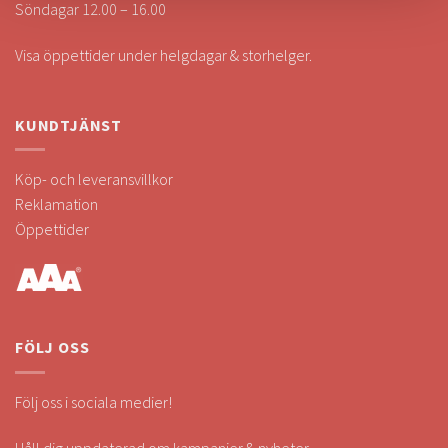
Söndagar 12.00 – 16.00
Visa öppettider under helgdagar & storhelger.
KUNDTJÄNST
Köp- och leveransvillkor
Reklamation
Öppettider
FÖLJ OSS
Följ oss i sociala medier!
Håll dig uppdaterad om kampanjer & nyheter.