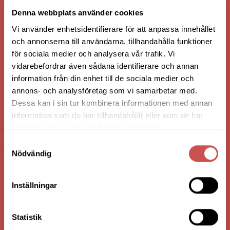
VI ÄR: TRYGGHET - SERVICE - KVALITET
Denna webbplats använder cookies
Vi använder enhetsidentifierare för att anpassa innehållet
och annonserna till användarna, tillhandahålla funktioner
för sociala medier och analysera vår trafik. Vi
vidarebefordrar även sådana identifierare och annan
information från din enhet till de sociala medier och
annons- och analysföretag som vi samarbetar med.
Dessa kan i sin tur kombinera informationen med annan
information som du har tillhandahållit eller som de har
samlat in när du har använt deras tjänster.
HANDLA VIA: BUTIK - WEBBSHOP - TELEFON
Samtyckesval
Nödvändig
FÖRETAGSUPPGIFTER
Inställningar
Nilssons Möbler i Lammhult
N. Fabriksgatan 2
Statistik
363 44 Lammhult