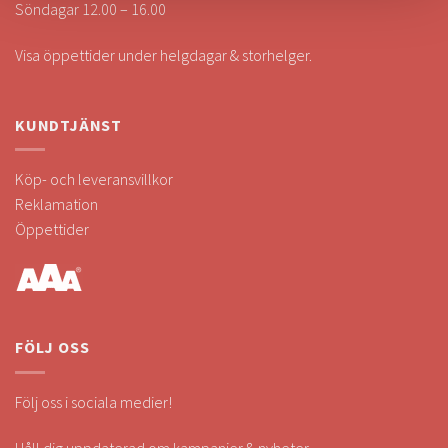
Söndagar 12.00 – 16.00
Visa öppettider under helgdagar & storhelger.
KUNDTJÄNST
Köp- och leveransvillkor
Reklamation
Öppettider
FÖLJ OSS
Följ oss i sociala medier!
Håll dig uppdaterad om kampanjer & nyheter.