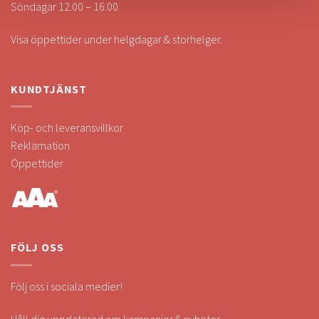
Söndagar 12.00 – 16.00
Visa öppettider under helgdagar & storhelger.
KUNDTJÄNST
Köp- och leveransvillkor
Reklamation
Öppettider
FÖLJ OSS
Följ oss i sociala medier!
Håll dig uppdaterad om kampanjer & nyheter.