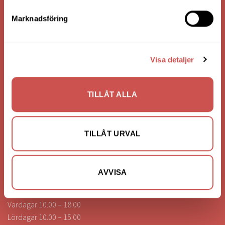
Org. Nummer: 556062-1780
Bank: Handelsbanken
Marknadsföring
Bankgiro: 275-4836
Visa detaljer
KONTAKTA OSS
0472-260041
TILLÅT ALLA
info@nilssonsilammhult.se
Kundtjänst
TILLÅT URVAL
Hitta till oss
AVVISA
ÖPPETTIDER
Vardagar 10.00 – 18.00
Lördagar 10.00 – 15.00