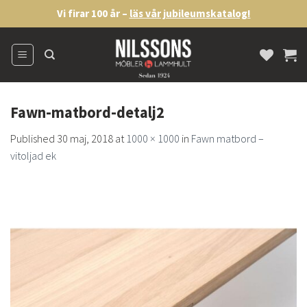
Skip
Vi firar 100 år –
läs vår jubileumskatalog!
to
content
Fawn-matbord-detalj2
Published
30 maj, 2018
at
1000 × 1000
in
Fawn matbord –
vitoljad ek