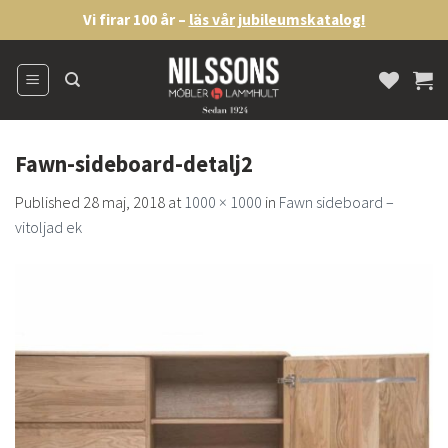
Skip
Vi firar 100 år –
läs vår jubileumskatalog!
to
content
Fawn-sideboard-detalj2
Published
28 maj, 2018
at
1000 × 1000
in
Fawn sideboard –
vitoljad ek