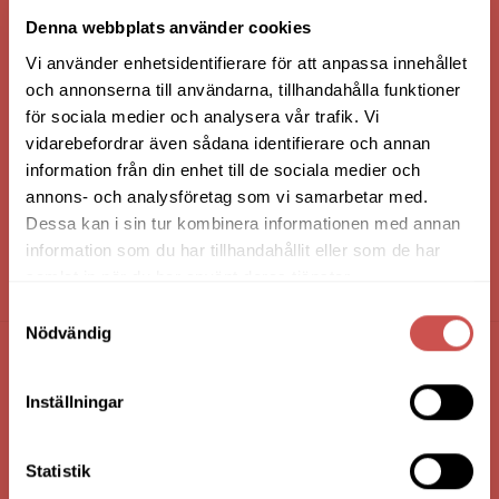
VI ÄR: TRYGGHET - SERVICE - KVALITET
Denna webbplats använder cookies
Vi använder enhetsidentifierare för att anpassa innehållet
och annonserna till användarna, tillhandahålla funktioner
för sociala medier och analysera vår trafik. Vi
vidarebefordrar även sådana identifierare och annan
information från din enhet till de sociala medier och
annons- och analysföretag som vi samarbetar med.
Dessa kan i sin tur kombinera informationen med annan
information som du har tillhandahållit eller som de har
samlat in när du har använt deras tjänster.
HANDLA VIA: BUTIK - WEBBSHOP - TELEFON
Samtyckesval
Nödvändig
FÖRETAGSUPPGIFTER
Inställningar
Nilssons Möbler i Lammhult
N. Fabriksgatan 2
Statistik
363 44 Lammhult