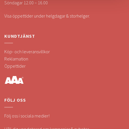
Söndagar 12.00 – 16.00
Visa öppettider under helgdagar & storhelger.
KUNDTJÄNST
Köp- och leveransvillkor
Reklamation
Öppettider
FÖLJ OSS
Följ oss i sociala medier!
Håll dig uppdaterad om kampanjer & nyheter.