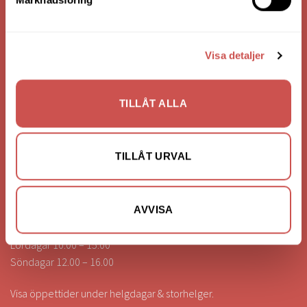
KONTAKTA OSS
Visa detaljer
0472-260041
info@nilssonsilammhult.se
TILLÅT ALLA
Kundtjänst
Hitta till oss
TILLÅT URVAL
ÖPPETTIDER
AVVISA
Vardagar 10.00 – 18.00
Lördagar 10.00 – 15.00
Söndagar 12.00 – 16.00
Visa öppettider under helgdagar & storhelger.