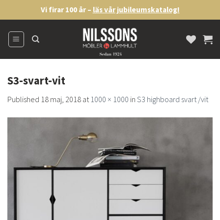
Skip
Vi firar 100 år –
läs vår jubileumskatalog!
to
content
S3-svart-vit
Published
18 maj, 2018
at
1000 × 1000
in
S3 highboard svart /vit