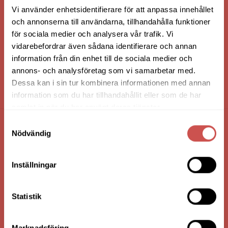
Vi använder enhetsidentifierare för att anpassa innehållet
och annonserna till användarna, tillhandahålla funktioner
för sociala medier och analysera vår trafik. Vi
vidarebefordrar även sådana identifierare och annan
information från din enhet till de sociala medier och
annons- och analysföretag som vi samarbetar med.
Dessa kan i sin tur kombinera informationen med annan
HANDLA VIA: BUTIK - WEBBSHOP - TELEFON
information som du har tillhandahållit eller som de har
samlat in när du har använt deras tjänster.
Samtyckesval
FÖRETAGSUPPGIFTER
Nödvändig
Nilssons Möbler i Lammhult
Inställningar
N. Fabriksgatan 2
363 44 Lammhult
Org. Nummer: 556062-1780
Statistik
Bank: Handelsbanken
Bankgiro: 275-4836
Marknadsföring