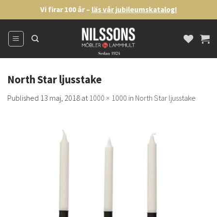
Skip
Vi firar 100 år –
läs vår jubileumskatalog!
to
content
North Star ljusstake
Published
13 maj, 2018
at
1000 × 1000
in
North Star ljusstake