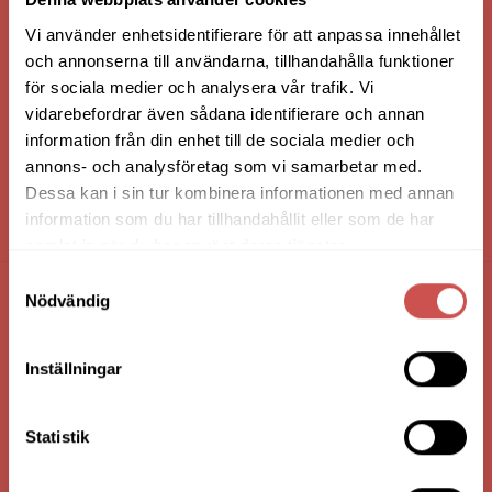
Vi använder enhetsidentifierare för att anpassa innehållet
och annonserna till användarna, tillhandahålla funktioner
för sociala medier och analysera vår trafik. Vi
vidarebefordrar även sådana identifierare och annan
information från din enhet till de sociala medier och
annons- och analysföretag som vi samarbetar med.
Dessa kan i sin tur kombinera informationen med annan
information som du har tillhandahållit eller som de har
HANDLA VIA: BUTIK - WEBBSHOP - TELEFON
samlat in när du har använt deras tjänster.
Samtyckesval
Nödvändig
FÖRETAGSUPPGIFTER
Nilssons Möbler i Lammhult
Inställningar
N. Fabriksgatan 2
363 44 Lammhult
Statistik
Org. Nummer: 556062-1780
Bank: Handelsbanken