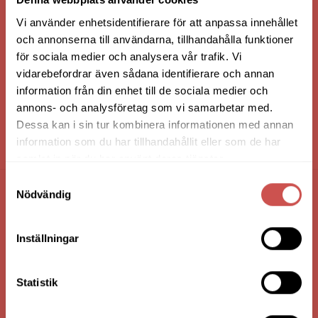
Vi använder enhetsidentifierare för att anpassa innehållet
och annonserna till användarna, tillhandahålla funktioner
för sociala medier och analysera vår trafik. Vi
vidarebefordrar även sådana identifierare och annan
information från din enhet till de sociala medier och
annons- och analysföretag som vi samarbetar med.
Dessa kan i sin tur kombinera informationen med annan
information som du har tillhandahållit eller som de har
HANDLA VIA: BUTIK - WEBBSHOP - TELEFON
samlat in när du har använt deras tjänster.
Samtyckesval
Nödvändig
FÖRETAGSUPPGIFTER
Nilssons Möbler i Lammhult
Inställningar
N. Fabriksgatan 2
363 44 Lammhult
Statistik
Org. Nummer: 556062-1780
Bank: Handelsbanken