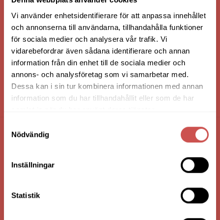
Vi använder enhetsidentifierare för att anpassa innehållet
och annonserna till användarna, tillhandahålla funktioner
för sociala medier och analysera vår trafik. Vi
vidarebefordrar även sådana identifierare och annan
information från din enhet till de sociala medier och
annons- och analysföretag som vi samarbetar med.
Dessa kan i sin tur kombinera informationen med annan
information som du har tillhandahållit eller som de har
HANDLA VIA: BUTIK - WEBBSHOP - TELEFON
samlat in när du har använt deras tjänster.
Samtyckesval
Nödvändig
FÖRETAGSUPPGIFTER
Nilssons Möbler i Lammhult
Inställningar
N. Fabriksgatan 2
363 44 Lammhult
Statistik
Org. Nummer: 556062-1780
Bank: Handelsbanken