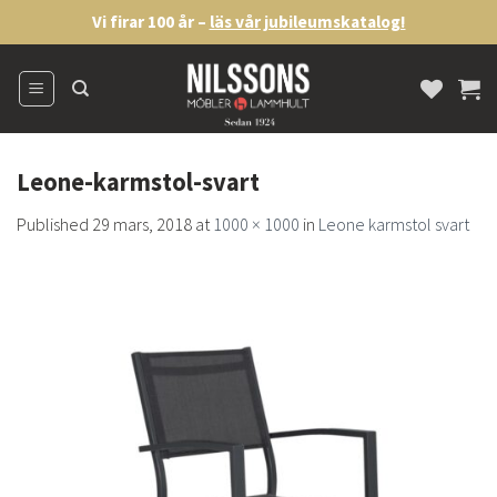
Skip
Vi firar 100 år –
läs vår jubileumskatalog!
to
content
Leone-karmstol-svart
Published
29 mars, 2018
at
1000 × 1000
in
Leone karmstol svart