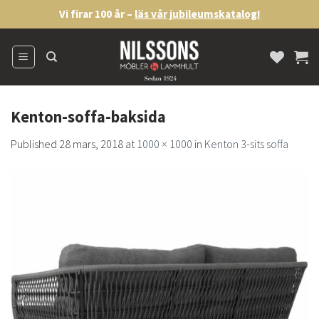
Skip
Vi firar 100 år –
läs vår jubileumskatalog!
to
content
Kenton-soffa-baksida
Published
28 mars, 2018
at
1000 × 1000
in
Kenton 3-sits soffa