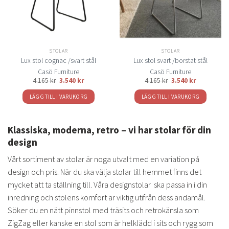
STOLAR
STOLAR
Lux stol cognac /svart stål
Lux stol svart /borstat stål
Casö Furniture
Casö Furniture
4.165
kr
3.540
kr
4.165
kr
3.540
kr
LÄGG TILL I VARUKORG
LÄGG TILL I VARUKORG
Klassiska, moderna, retro – vi har stolar för din
design
Vårt sortiment av stolar är noga utvalt med en variation på
design och pris. När du ska välja stolar till hemmet finns det
mycket att ta ställning till. Våra designstolar ska passa in i din
inredning och stolens komfort är viktig utifrån dess ändamål.
Söker du en nätt pinnstol med träsits och retrokänsla som
ZigZag eller kanske en stol som är helklädd i sits och rygg som