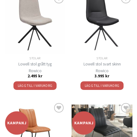
Lägg
Lägg
till i
till i
önskelistan
önskelistan
STOLAR
STOLAR
Lowell stol grått tyg
Lowell stol svart skinn
Rowico
Rowico
2.495
kr
3.995
kr
LÄGG TILL I VARUKORG
LÄGG TILL I VARUKORG
Lägg
Lägg
till i
till i
önskelistan
önskelistan