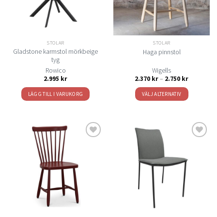
alternativen
kan
väljas
på
STOLAR
STOLAR
produktsidan
Gladstone karmstol mörkbeige
Haga pinnstol
tyg
Rowico
Wigells
Prisinterval
2.995
kr
2.370
kr
–
2.750
kr
2.370 kr
till
LÄGG TILL I VARUKORG
VÄLJ ALTERNATIV
2.750 kr
Den
här
produkten
har
flera
Lägg
Lägg
varianter.
till i
till i
De
önskelistan
önskelistan
olika
alternativen
kan
väljas