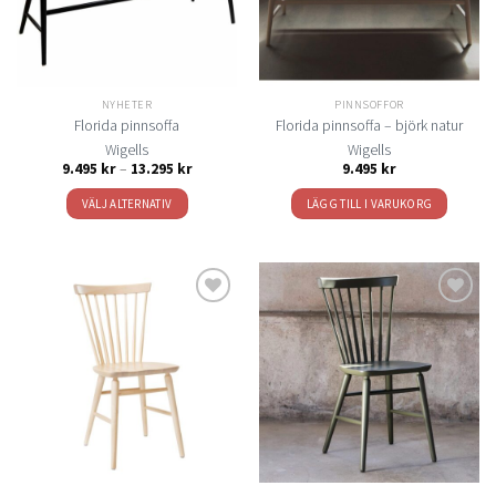
NYHETER
PINNSOFFOR
Florida pinnsoffa
Florida pinnsoffa – björk natur
Wigells
Wigells
Prisintervall:
9.495
kr
–
13.295
kr
9.495
kr
9.495 kr
till
VÄLJ ALTERNATIV
LÄGG TILL I VARUKORG
13.295 kr
Den
här
produkten
har
flera
Lägg
Lägg
varianter.
till i
till i
De
önskelistan
önskelistan
olika
alternativen
kan
väljas
på