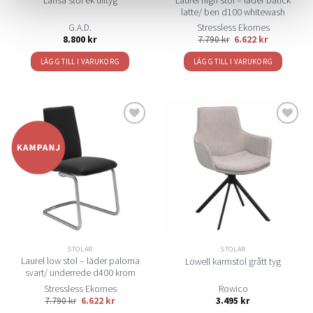
Laurel high stol – läder batick
Lansa stol ek ulltyg
latte/ ben d100 whitewash
G.A.D.
Stressless Ekornes
8.800
kr
7.790
kr
6.622
kr
LÄGG TILL I VARUKORG
LÄGG TILL I VARUKORG
Lägg
Lägg
till i
till i
önskelistan
önskelistan
STOLAR
STOLAR
Laurel low stol – läder paloma
Lowell karmstol grått tyg
svart/ underrede d400 krom
Stressless Ekornes
Rowico
7.790
kr
6.622
kr
3.495
kr