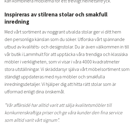
kan kombinera möblerna för ett trevligt helhetsintryck.
Inspireras av stilrena stolar och smakfull
inredning
Med vårt sortiment av noggrant utvalda stolar ger vi ditt hem
den personliga känslan som du söker. Utforska vårt spännande
utbud av kvalitéts- och designstolar. Du är även välkommen in till
vår butik i Lammhult för att upptäcka våra trendiga och klassiska
möbler i verkligheten, som vi visar i våra 4000 kvadratmeter
stora utställningar. Vi skräddarsyr själva vårt möbelsortiment som
ständigt uppdateras med nya möbler och smakfulla
inredningsdetaljer. Vi hjälper dig att hitta rätt stolar som är
utformad enligt dina önskemål.
”Vår affärsidé har alltid varit att sälja kvalitetsmöbler till
konkurrenskraftiga priser och ge våra kunder den fina service
som alltid varit vårt signum”.