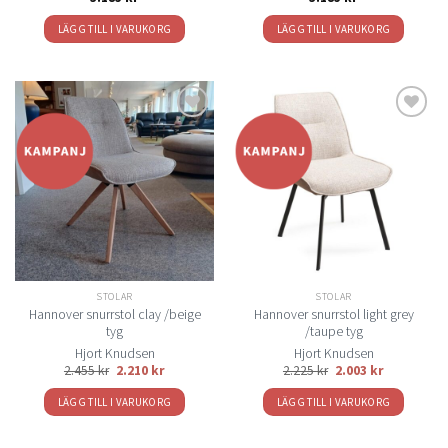
LÄGG TILL I VARUKORG
LÄGG TILL I VARUKORG
Lägg
Lägg
till i
till i
önskelistan
önskelistan
STOLAR
STOLAR
Hannover snurrstol clay /beige
Hannover snurrstol light grey
tyg
/taupe tyg
Hjort Knudsen
Hjort Knudsen
2.455
kr
2.210
kr
2.225
kr
2.003
kr
LÄGG TILL I VARUKORG
LÄGG TILL I VARUKORG