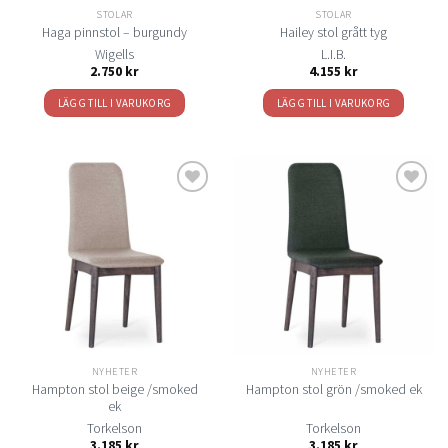
på
STOLAR
STOLAR
produktsidan
Haga pinnstol – burgundy
Hailey stol grått tyg
Wigells
L.I.B.
2.750
kr
4.155
kr
LÄGG TILL I VARUKORG
LÄGG TILL I VARUKORG
Lägg
Lägg
till i
till i
önskelistan
önskelistan
NYHETER
NYHETER
Hampton stol beige /smoked
Hampton stol grön /smoked ek
ek
Torkelson
Torkelson
3.185
kr
3.185
kr