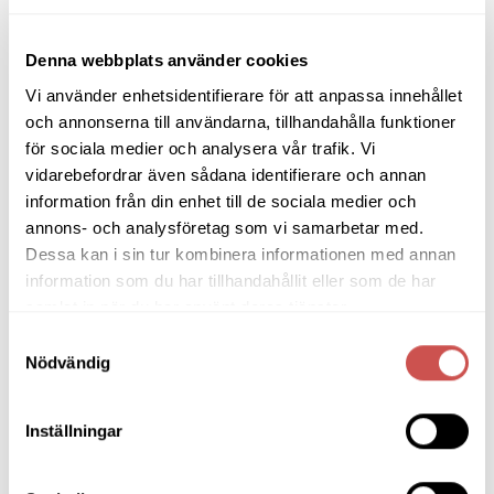
till i
till i
önskelistan
önskelistan
Denna webbplats använder cookies
Vi använder enhetsidentifierare för att anpassa innehållet
och annonserna till användarna, tillhandahålla funktioner
STOLAR
STOLAR
för sociala medier och analysera vår trafik. Vi
Kato stol – brunlackad
Kato stol – lackad ek/ljusgrå
vidarebefordrar även sådana identifierare och annan
ek/beige
information från din enhet till de sociala medier och
Rowico
Rowico
2.195
kr
2.195
kr
annons- och analysföretag som vi samarbetar med.
Dessa kan i sin tur kombinera informationen med annan
LÄGG TILL I VARUKORG
LÄGG TILL I VARUKORG
information som du har tillhandahållit eller som de har
samlat in när du har använt deras tjänster.
Samtyckesval
Nödvändig
Lägg
Lägg
till i
till i
önskelistan
önskelistan
Inställningar