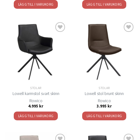
LÄGG TILL I VARUKORG
LÄGG TILL I VARUKORG
Lägg
Lägg
till i
till i
önskelistan
önskelistan
STOLAR
STOLAR
Lowell karmstol svart skinn
Lowell stol brunt skinn
Rowico
Rowico
4.995
kr
3.995
kr
LÄGG TILL I VARUKORG
LÄGG TILL I VARUKORG