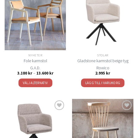
Lägg
Lägg
till i
till i
önskelistan
önskelistan
NYHETER
STOLAR
Fole karmstol
Gladstone karmstol beige tyg
G.A.D.
Rowico
Prisintervall:
3.180
kr
–
13.600
kr
2.995
kr
3.180 kr
till
VÄLJ ALTERNATIV
LÄGG TILL I VARUKORG
13.600 kr
Den
här
produkten
har
flera
Lägg
Lägg
varianter.
till i
till i
De
önskelistan
önskelistan
olika