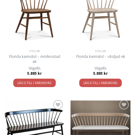
Lägg
Lägg
till i
till i
önskelistan
önskelistan
STOLAR
STOLAR
Florida karmstol – mörkrostad
Florida karmstol – vitoljad ek
ek
Wigells
Wigells
5.885
kr
5.885
kr
LÄGG TILL I VARUKORG
LÄGG TILL I VARUKORG
Lägg
Lägg
till i
till i
önskelistan
önskelistan