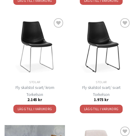
LÄGG TILL I VARUKORG
LÄGG TILL I VARUKORG
Lägg
Lägg
till i
till i
önskelistan
önskelistan
STOLAR
STOLAR
Fly skalstol svart/ krom
Fly skalstol svart/ svart
Torkelson
Torkelson
2.145
kr
1.975
kr
LÄGG TILL I VARUKORG
LÄGG TILL I VARUKORG