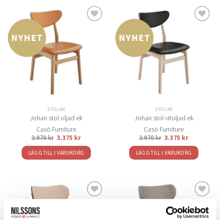
Lägg
Lägg
till i
till i
önskelistan
önskelistan
STOLAR
STOLAR
Johan stol oljad ek
Johan stol vitoljad ek
Casö Furniture
Casö Furniture
3.970
kr
3.375
kr
3.970
kr
3.375
kr
LÄGG TILL I VARUKORG
LÄGG TILL I VARUKORG
Lägg
Lägg