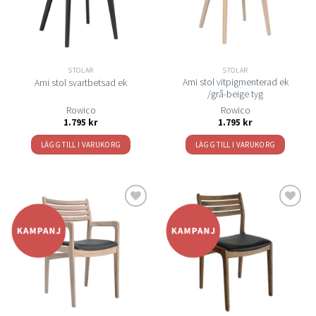
STOLAR
STOLAR
Ami stol vitpigmenterad ek
Ami stol svartbetsad ek
/grå-beige tyg
Rowico
Rowico
1.795
kr
1.795
kr
LÄGG TILL I VARUKORG
LÄGG TILL I VARUKORG
Lägg
Lägg
till i
till i
önskelistan
önskelistan