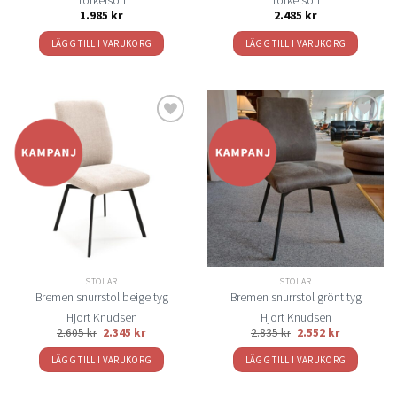
Torkelson
Torkelson
1.985
kr
2.485
kr
LÄGG TILL I VARUKORG
LÄGG TILL I VARUKORG
Lägg
Lägg
till i
till i
önskelistan
önskelistan
STOLAR
STOLAR
Bremen snurrstol beige tyg
Bremen snurrstol grönt tyg
Hjort Knudsen
Hjort Knudsen
2.605
kr
2.345
kr
2.835
kr
2.552
kr
LÄGG TILL I VARUKORG
LÄGG TILL I VARUKORG