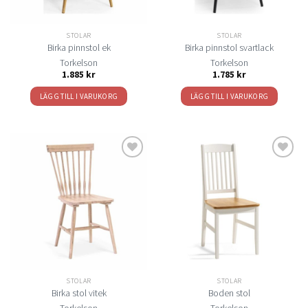
väljas
på
STOLAR
STOLAR
produktsidan
Birka pinnstol ek
Birka pinnstol svartlack
Torkelson
Torkelson
1.885
kr
1.785
kr
LÄGG TILL I VARUKORG
LÄGG TILL I VARUKORG
Lägg
Lägg
till i
till i
önskelistan
önskelistan
STOLAR
STOLAR
Birka stol vitek
Boden stol