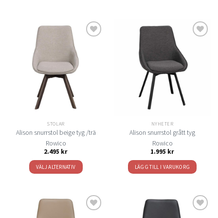
Lägg
Lägg
till i
till i
önskelistan
önskelistan
STOLAR
NYHETER
Alison snurrstol beige tyg /trä
Alison snurrstol grått tyg
Rowico
Rowico
2.495
kr
1.995
kr
VÄLJ ALTERNATIV
LÄGG TILL I VARUKORG
Den
här
produkten
har