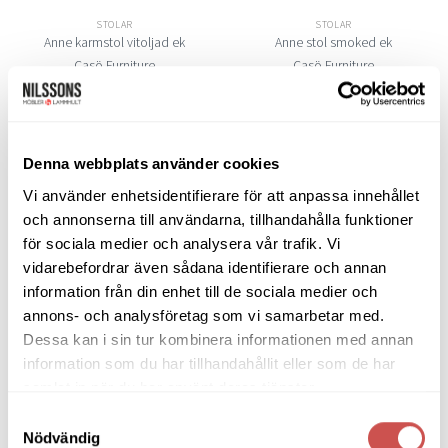
STOLAR
STOLAR
Anne karmstol vitoljad ek
Anne stol smoked ek
Casö Furniture
Casö Furniture
5.280
kr
4.488
kr
4.370
kr
3.715
kr
LÄGG TILL I VARUKORG
LÄGG TILL I VARUKORG
Denna webbplats använder cookies
Vi använder enhetsidentifierare för att anpassa innehållet
och annonserna till användarna, tillhandahålla funktioner
Lägg
Lägg
för sociala medier och analysera vår trafik. Vi
till i
till i
önskelistan
önskelistan
vidarebefordrar även sådana identifierare och annan
information från din enhet till de sociala medier och
annons- och analysföretag som vi samarbetar med.
Dessa kan i sin tur kombinera informationen med annan
information som du har tillhandahållit eller som de har
STOLAR
STOLAR
samlat in när du har använt deras tjänster.
Anne stol svartbetsad ek
Anne stol vitoljad ek
Samtyckesval
Casö Furniture
Casö Furniture
Nödvändig
4.370
kr
3.715
kr
4.370
kr
3.715
kr