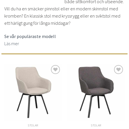
både sittkomfort och utseende.
Vill du ha en smäcker pinnstol eller en modern skinnstol med
kromben? En klassisk stol med kryssrygg eller en sviktstol med
ett härligt gung för långa middagar?
Se vår populäraste modell
Läs mer
Lägg
Lägg
till i
till i
önskelistan
önskelistan
STOLAR
STOLAR