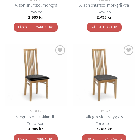
produktsidan
produktsidan
Alison snurrstol mörkgrå
Alison snurrstol mörkgrå /trä
Rowico
Rowico
1.995
kr
2.495
kr
LÄGG TILL I VARUKORG
VÄLJ ALTERNATIV
Den
här
produkten
har
flera
Lägg
Lägg
varianter.
till i
till i
De
önskelistan
önskelistan
olika
alternativen
kan
väljas
på
STOLAR
STOLAR
produktsidan
Allegro stol ek skinnsits
Allegro stol ek tygsits
Torkelson
Torkelson
3.985
kr
3.785
kr
LÄGG TILL I VARUKORG
LÄGG TILL I VARUKORG