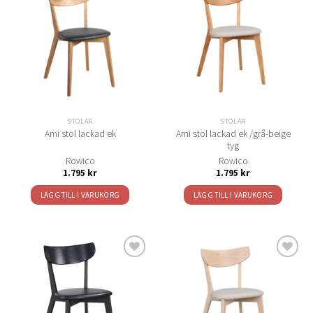
Lägg
Lägg
till i
till i
önskelistan
önskelistan
STOLAR
STOLAR
Ami stol lackad ek /grå-beige
Ami stol lackad ek
tyg
Rowico
Rowico
1.795
kr
1.795
kr
LÄGG TILL I VARUKORG
LÄGG TILL I VARUKORG
Lägg
Lägg
till i
till i
önskelistan
önskelistan