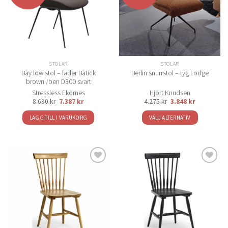
önskelistan
önskelistan
STOLAR
STOLAR
Bay low stol – läder Batick
Berlin snurrstol – tyg Lodge
brown /ben D300 svart
Stressless Ekornes
Hjort Knudsen
8.690
kr
7.387
kr
4.275
kr
3.848
kr
LÄGG TILL I VARUKORG
VÄLJ ALTERNATIV
Den
här
produkten
har
flera
Lägg
Lägg
varianter.
till i
till i
De
önskelistan
önskelistan
olika
alternativen
kan