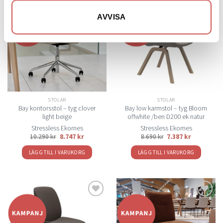
AVVISA
Lägg
Lägg
till i
till i
önskelistan
önskelistan
STOLAR
STOLAR
Bay kontorsstol – tyg clover
Bay low karmstol – tyg Bloom
light beige
offwhite /ben D200 ek natur
Stressless Ekornes
Stressless Ekornes
10.290
kr
8.747
kr
8.690
kr
7.387
kr
LÄGG TILL I VARUKORG
LÄGG TILL I VARUKORG
Lägg
Lägg
till i
till i