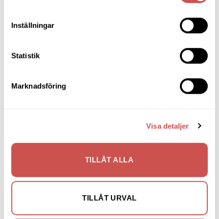
LÄGG TILL I VARUKORG
LÄGG TILL I VARUKORG
Inställningar
Statistik
Lägg
Lägg
till i
till i
Marknadsföring
önskelistan
önskelistan
Visa detaljer
STOLAR
NYHETER
Auburn stol svart
Ava stol – vitoljad ek
TILLÅT ALLA
Rowico
Gazzda
1.895
kr
9.525
kr
8.096
kr
LÄGG TILL I VARUKORG
LÄGG TILL I VARUKORG
TILLÅT URVAL