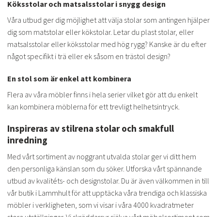
Köksstolar och matsalsstolar i snygg design
Våra utbud ger dig möjlighet att välja stolar som antingen hjälper
dig som matstolar eller kökstolar. Letar du plast stolar, eller
matsalsstolar eller köksstolar med hög rygg? Kanske är du efter
något specifikt i trä eller ek såsom en trästol design?
En stol som är enkel att kombinera
Flera av våra möbler finns i hela serier vilket gör att du enkelt
kan kombinera möblerna för ett trevligt helhetsintryck.
Inspireras av stilrena stolar och smakfull
inredning
Med vårt sortiment av noggrant utvalda stolar ger vi ditt hem
den personliga känslan som du söker. Utforska vårt spännande
utbud av kvalitéts- och designstolar. Du är även välkommen in till
vår butik i Lammhult för att upptäcka våra trendiga och klassiska
möbler i verkligheten, som vi visar i våra 4000 kvadratmeter