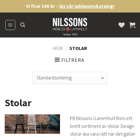
Skip
Vi firar 100 år –
läs vår jubileumskatalog!
to
content
HEM
/
STOLAR
FILTRERA
Stolar
På Nilssons i Lammhult finns ett
brett sortiment av stolar. Design
stolar ska vara rätt när det gäller