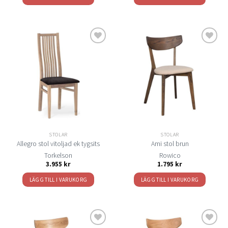
Lägg
Lägg
till i
till i
önskelistan
önskelistan
STOLAR
STOLAR
Allegro stol vitoljad ek tygsits
Ami stol brun
Torkelson
Rowico
3.955
kr
1.795
kr
LÄGG TILL I VARUKORG
LÄGG TILL I VARUKORG